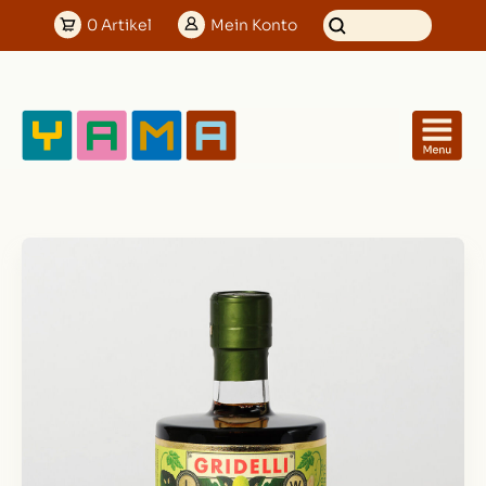
0
Artikel
Mein
Konto