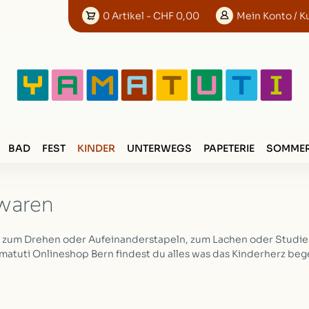
0
Artikel
- CHF 0,00
Mein
Konto
/ K
BAD
FEST
KINDER
UNTERWEGS
PAPETERIE
SOMMER
waren
, zum Drehen oder Aufeinanderstapeln, zum Lachen oder Studier
matuti Onlineshop Bern findest du alles was das Kinderherz beg