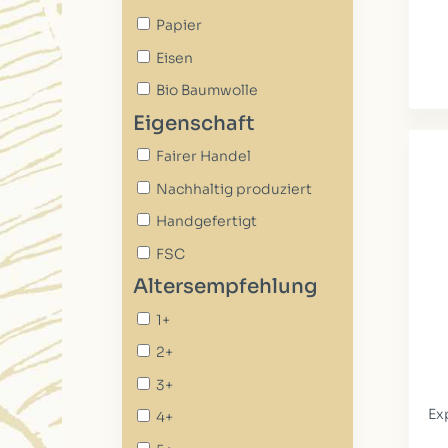
Papier
Eisen
Bio Baumwolle
Eigenschaft
Fairer Handel
Nachhaltig produziert
Handgefertigt
FSC
Altersempfehlung
1+
2+
3+
Ex
4+