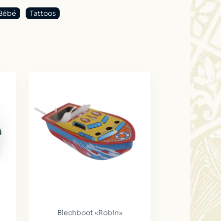
Bébé
Tattoos
Blechboot «Robin»