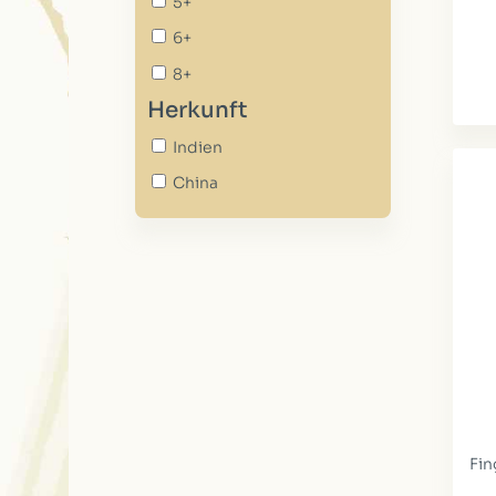
5+
6+
8+
Herkunft
Indien
China
Fin