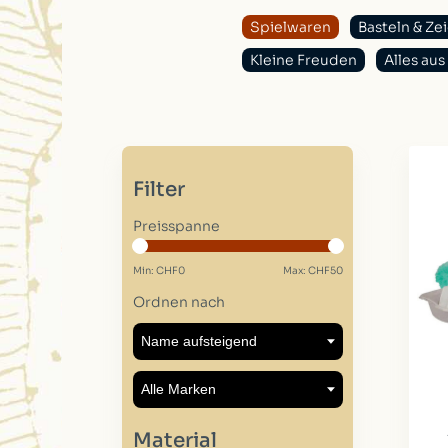
Spielwaren
Basteln & Ze
Kleine Freuden
Alles au
Filter
Preisspanne
Min: CHF
0
Max: CHF
50
Ordnen nach
Material