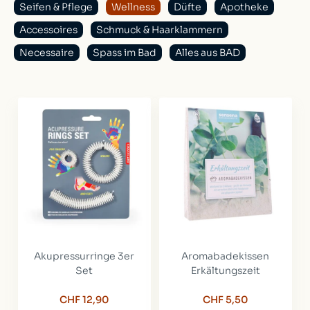
Seifen & Pflege
Wellness
Düfte
Apotheke
Accessoires
Schmuck & Haarklammern
Necessaire
Spass im Bad
Alles aus BAD
Akupressurringe 3er
Aromabadekissen
Set
Erkältungszeit
CHF 12,90
CHF 5,50