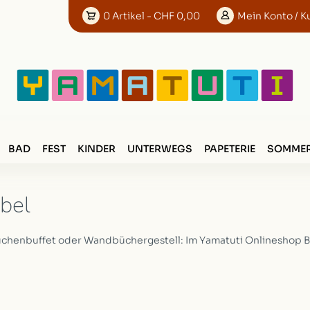
0
Artikel
- CHF 0,00
Mein
Konto
/ K
BAD
FEST
KINDER
UNTERWEGS
PAPETERIE
SOMMER
bel
üchenbuffet oder Wandbüchergestell: Im Yamatuti Onlineshop B