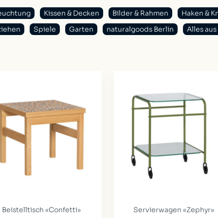
euchtung
Kissen & Decken
Bilder & Rahmen
Haken & K
ziehen
Spiele
Garten
naturalgoods Berlin
Alles a
Beistelltisch «Confetti»
Servierwagen «Zephyr»