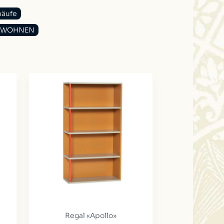
näufe
us WOHNEN
Regal «Apollo»