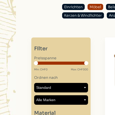
Einrichten
Möbel
Bel
Kerzen & Windlichter
An
Filter
Preisspanne
Min: CHF
0
Max: CHF
300
Ordnen nach
Material