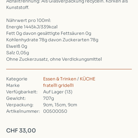
Abfalltrennung: Als Glasverpackung recyceln. Korken als
Kunststoff.
Nährwert pro 100ml:
Energie 1445kJ/339kcal
Fett 0g davon gesättigte Fettsäuren 0g
Kohlenhydrate 78g davon Zuckerarten 78g
Eiweiß 0g
Salz 0,05g
Ohne Zuckerzusatz, ohne Verdickungsmittel
Kategorie
Essen & Trinken
/
KÜCHE
Marke
fratelli gridelli
Verfügbarkeit:
Auf Lager
(13)
Gewicht:
707g
Verpackung:
9cm, 15cm, 9cm
Artikelnummer:
00500050
CHF 33,00