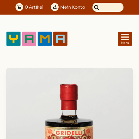
0
Artikel
Mein
Konto