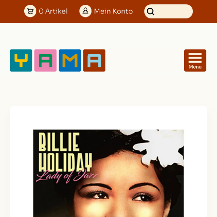
0
Artikel
Mein
Konto