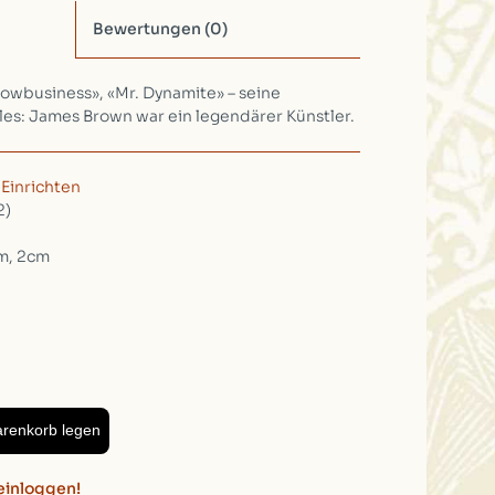
Bewertungen
(0)
howbusiness», «Mr. Dynamite» – seine
es: James Brown war ein legendärer Künstler.
/
Einrichten
2)
m, 2cm
arenkorb legen
einloggen!