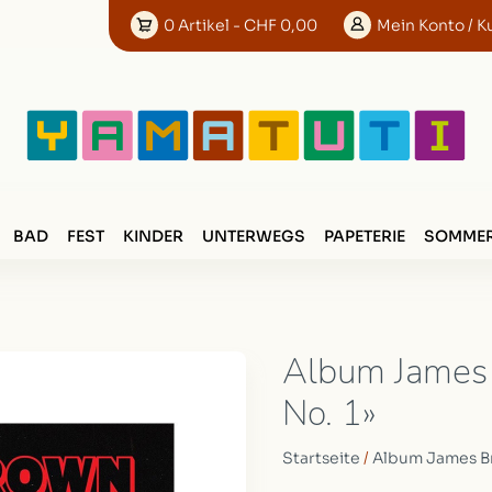
0
Artikel
- CHF 0,00
Mein
Konto
/ K
BAD
FEST
KINDER
UNTERWEGS
PAPETERIE
SOMMER
Album James 
No. 1»
Startseite
/
Album James Br