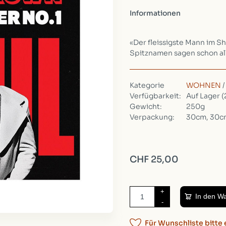
Informationen
«Der fleissigste Mann im S
Spitznamen sagen schon all
Kategorie
WOHNEN
Verfügbarkeit:
Auf Lager
(
Gewicht:
250g
Verpackung:
30cm, 30c
CHF 25,00
+
In den W
-
Für Wunschliste bitte 