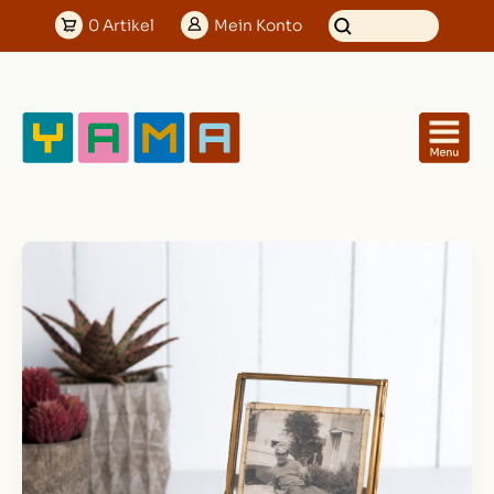
0
Artikel
Mein
Konto