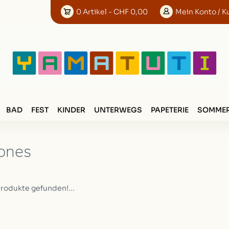
0
Artikel
- CHF 0,00
Mein
Konto
/ K
BAD
FEST
KINDER
UNTERWEGS
PAPETERIE
SOMMER
ones
Produkte gefunden!...