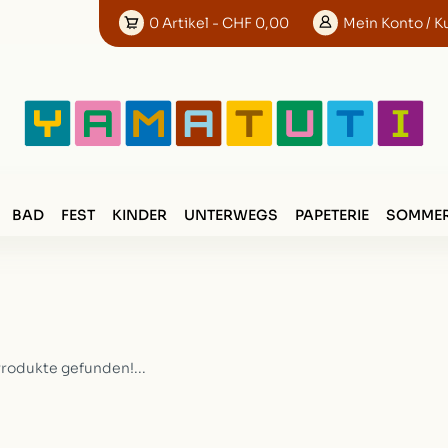
0
Artikel
- CHF 0,00
Mein
Konto
/ K
BAD
FEST
KINDER
UNTERWEGS
PAPETERIE
SOMMER
Produkte gefunden!...