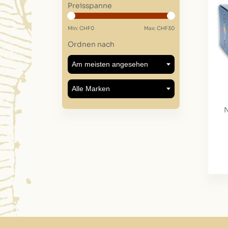
Preisspanne
Min: CHF
0
Max: CHF
30
Ordnen nach
N