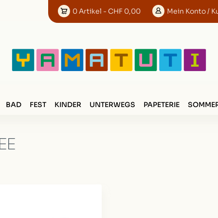
0
Artikel
- CHF 0,00
Mein
Konto
/ K
BAD
FEST
KINDER
UNTERWEGS
PAPETERIE
SOMMER
EE