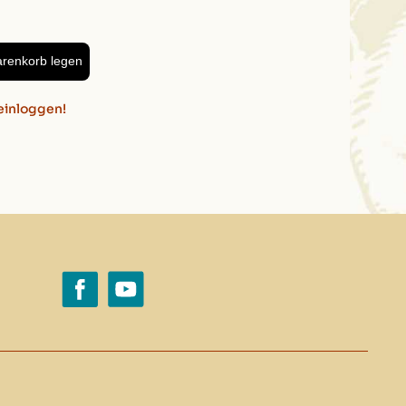
arenkorb legen
einloggen!