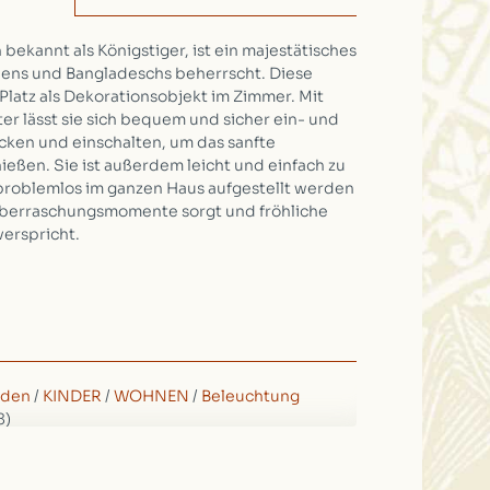
 bekannt als Königstiger, ist ein majestätisches
diens und Bangladeschs beherrscht. Diese
Platz als Dekorationsobjekt im Zimmer. Mit
er lässt sie sich bequem und sicher ein- und
ecken und einschalten, um das sanfte
ießen. Sie ist außerdem leicht und einfach zu
 problemlos im ganzen Haus aufgestellt werden
 Überraschungsmomente sorgt und fröhliche
erspricht.
uden
/
KINDER
/
WOHNEN
/
Beleuchtung
8)
m, 8cm