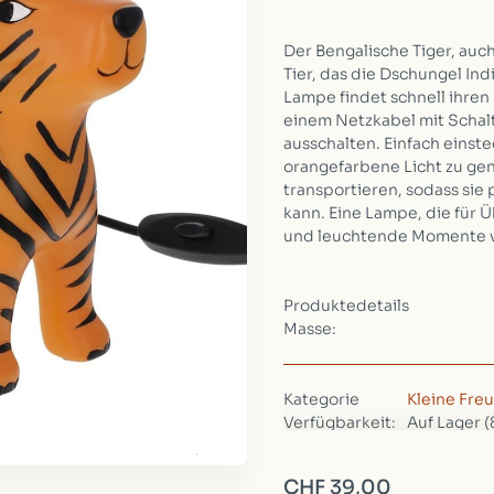
Der Bengalische Tiger, auch
Tier, das die Dschungel In
Lampe findet schnell ihren 
einem Netzkabel mit Schalt
ausschalten. Einfach einst
orangefarbene Licht zu gen
transportieren, sodass sie
kann. Eine Lampe, die für
und leuchtende Momente v
Produktedetails
Masse:
Kategorie
Kleine Fre
Verfügbarkeit:
Auf Lager
(
Gewicht:
300g
Verpackung:
25cm, 20c
CHF 39,00