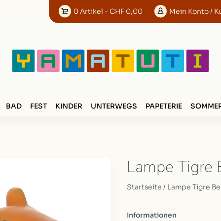
0
Artikel
- CHF 0,00
Mein
Konto
/ K
BAD
FEST
KINDER
UNTERWEGS
PAPETERIE
SOMMER
Lampe Tigre 
Startseite
/
Lampe Tigre Be
Informationen