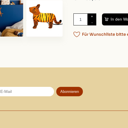
+
In den W
-
Für Wunschliste bitte 
Abonnieren