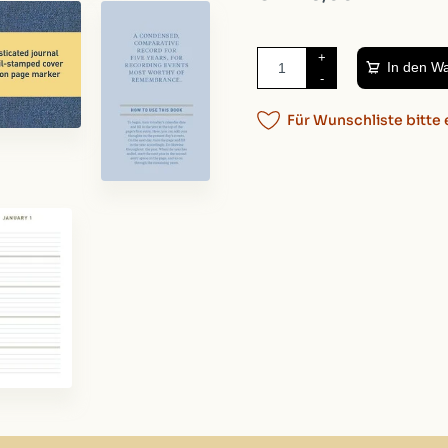
+
In den W
-
Für Wunschliste bitte 