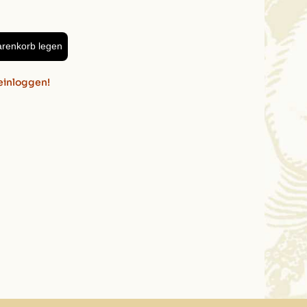
arenkorb legen
einloggen!