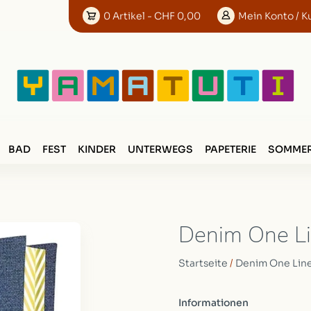
0
Artikel
- CHF 0,00
Mein
Konto
/ K
BAD
FEST
KINDER
UNTERWEGS
PAPETERIE
SOMMER
Denim One Li
Startseite
/
Denim One Line
Informationen