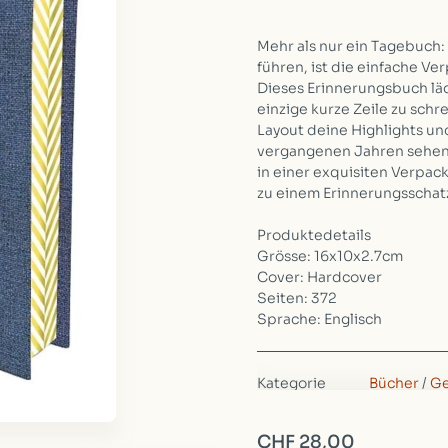
Mehr als nur ein Tagebuch: 
führen, ist die einfache Ver
Dieses Erinnerungsbuch lädt
einzige kurze Zeile zu sch
Layout deine Highlights u
vergangenen Jahren sehen. 
in einer exquisiten Verpa
zu einem Erinnerungsschat
Produktedetails
Grösse: 16x10x2.7cm
Cover: Hardcover
Seiten: 372
Sprache: Englisch
Kategorie
Bücher
/
Ge
Verfügbarkeit:
Auf Lager
(
Gewicht:
300g
CHF 28,00
Verpackung:
16cm, 10cm