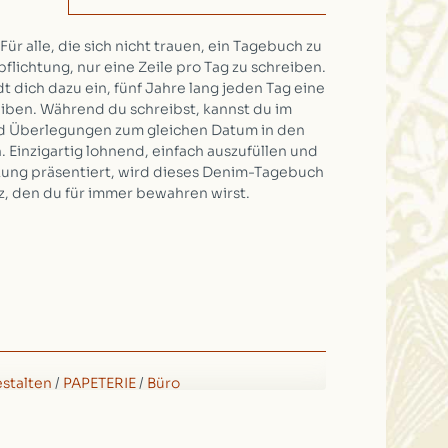
Für alle, die sich nicht trauen, ein Tagebuch zu
pflichtung, nur eine Zeile pro Tag zu schreiben.
 dich dazu ein, fünf Jahre lang jeden Tag eine
reiben. Während du schreibst, kannst du im
nd Überlegungen zum gleichen Datum in den
Einzigartig lohnend, einfach auszufüllen und
ckung präsentiert, wird dieses Denim-Tagebuch
z, den du für immer bewahren wirst.
stalten
/
PAPETERIE
/
Büro
26)
, 3cm