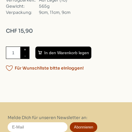
Verfügbarkeit:
Auf Lager
(10)
Gewicht:
565g
Verpackung:
9cm, 11cm, 9cm
CHF 15,90
+
In den Warenkorb legen
-
Für Wunschliste bitte einloggen!
Melde Dich für unseren Newsletter an:
Abonnieren