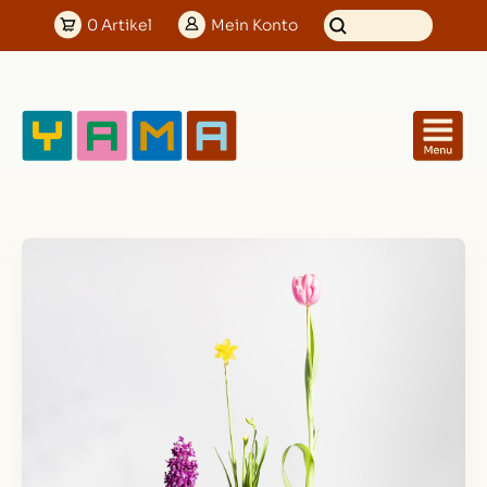
0
Artikel
Mein
Konto