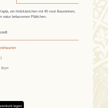
Kapla, ein Holzkästchen mit 40 rosé Bausteinen,
n natur belassenen Plättchen.
tellt
pielwaren
1)
, 8cm
arenkorb legen