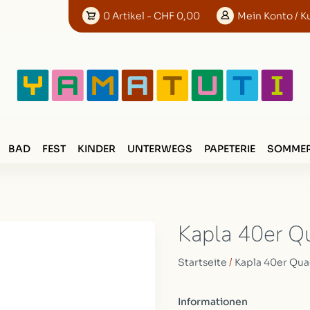
0
Artikel
- CHF 0,00
Mein
Konto
/ K
BAD
FEST
KINDER
UNTERWEGS
PAPETERIE
SOMMER
Kapla 40er Q
Startseite
/
Kapla 40er Qua
Informationen