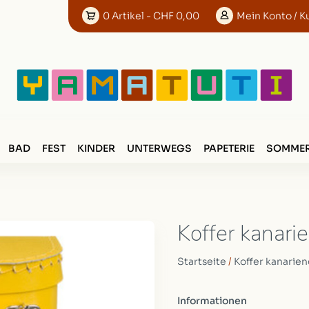
0
Artikel
- CHF 0,00
Mein
Konto
/ K
BAD
FEST
KINDER
UNTERWEGS
PAPETERIE
SOMMER
Koffer kanari
Startseite
/
Koffer kanarien
Informationen