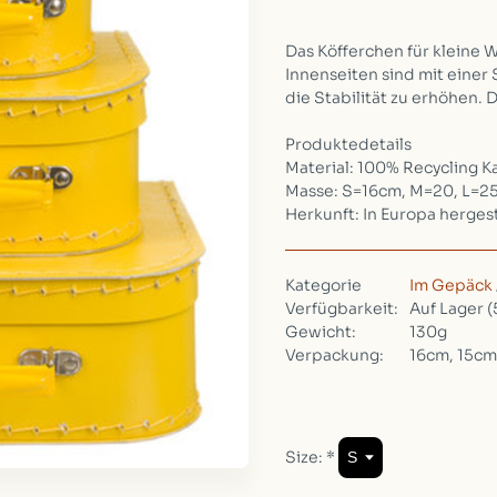
Das Köfferchen für kleine 
Innenseiten sind mit eine
die Stabilität zu erhöhen. D
Produktedetails
Material: 100% Recycling K
Masse: S=16cm, M=20, L=
Herkunft: In Europa hergest
Kategorie
Im Gepäck
Verfügbarkeit:
Auf Lager
(
Gewicht:
130g
Verpackung:
16cm, 15cm
Size:
*