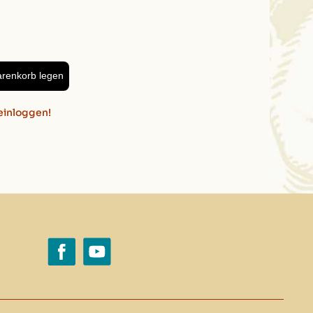
arenkorb legen
einloggen!