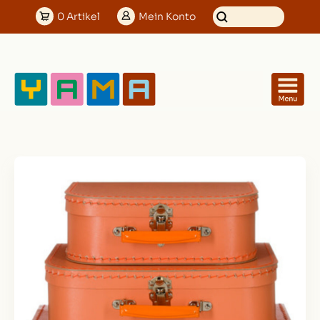
0
Artikel
Mein
Konto