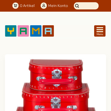
0
Artikel
Mein
Konto