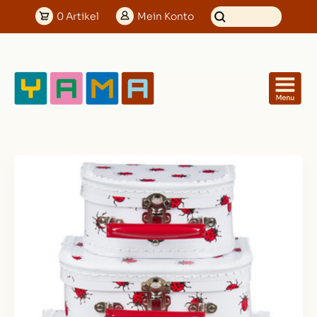
0
Artikel
Mein
Konto