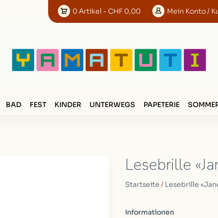
0
Artikel
- CHF 0,00
Mein
Konto
/ K
BAD
FEST
KINDER
UNTERWEGS
PAPETERIE
SOMMER
Lesebrille «J
Startseite
/
Lesebrille «Jan
Informationen