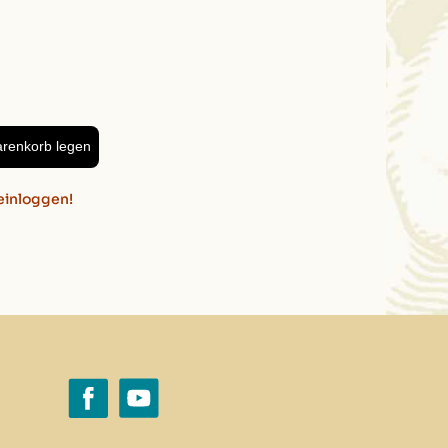
, 4cm
arenkorb legen
einloggen!