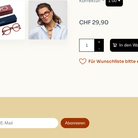
Korrektur:
*
Verpackung:
18cm, 7cm
Artikelnummer:
00518338
CHF 29,90
+
In den W
-
Für Wunschliste bitte 
Abonnieren