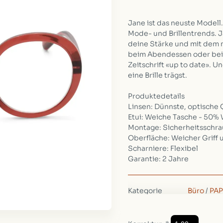
Jane ist das neuste Modell
Mode- und Brillentrends. J
deine Stärke und mit dem mi
beim Abendessen oder beim
Zeitschrift «up to date». U
eine Brille trägst.
Produktedetails
Linsen: Dünnste, optische 
Etui: Weiche Tasche - 50% 
Montage: Sicherheitsschr
Oberfläche: Weicher Griff 
Scharniere: Flexibel
Garantie: 2 Jahre
Kategorie
Büro
/
PAP
Marke
looplabb.
Verfügbarkeit:
Auf Lager
Gewicht:
135g