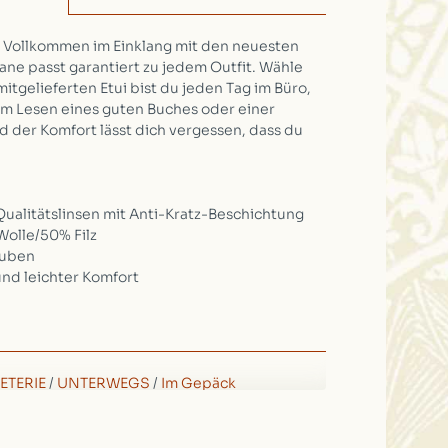
. Vollkommen im Einklang mit den neuesten
ane passt garantiert zu jedem Outfit. Wähle
tgelieferten Etui bist du jeden Tag im Büro,
 Lesen eines guten Buches oder einer
nd der Komfort lässt dich vergessen, dass du
Qualitätslinsen mit Anti-Kratz-Beschichtung
Wolle/50% Filz
auben
und leichter Komfort
ETERIE
/
UNTERWEGS
/
Im Gepäck
(5)