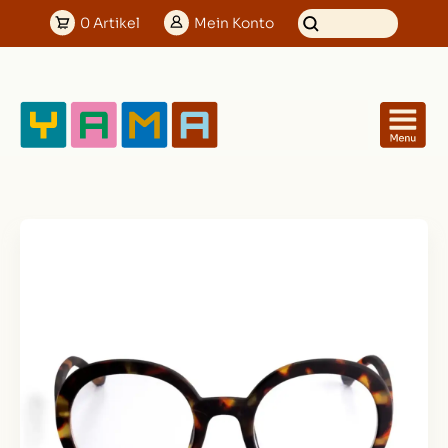
0
Artikel
Mein
Konto