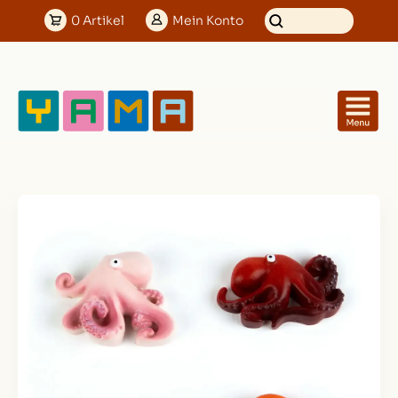
0
Artikel
Mein
Konto