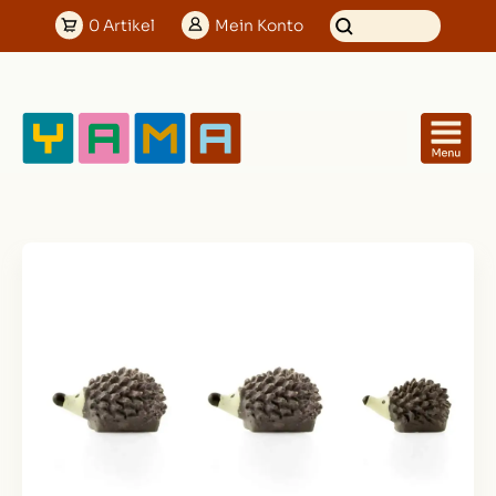
0
Artikel
Mein
Konto