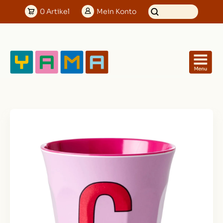
0
Artikel
Mein
Konto