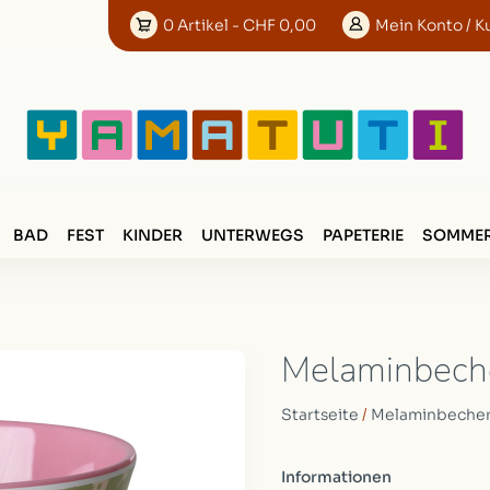
0
Artikel
- CHF 0,00
Mein
Konto
/ K
BAD
FEST
KINDER
UNTERWEGS
PAPETERIE
SOMMER
Melaminbeche
Startseite
/
Melaminbecher 
Informationen