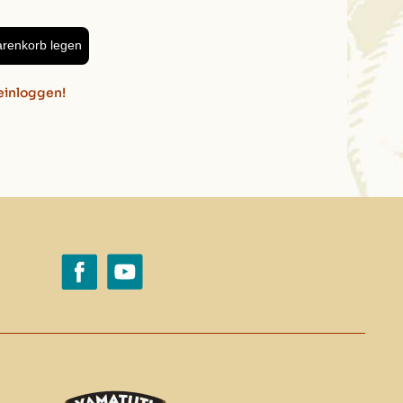
arenkorb legen
einloggen!