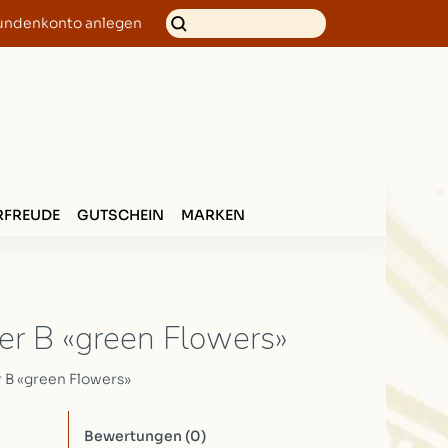
undenkonto anlegen
FREUDE
GUTSCHEIN
MARKEN
r B «green Flowers»
B «green Flowers»
Bewertungen
(0)