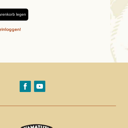
arenkorb legen
einloggen!