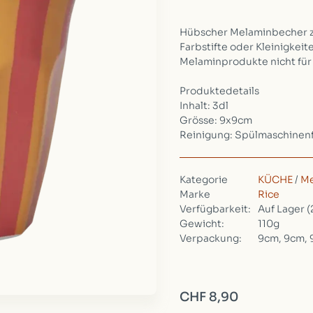
Hübscher Melaminbecher z
Farbstifte oder Kleinigkeite
Melaminprodukte nicht für 
Produktedetails
Inhalt: 3dl
Grösse: 9x9cm
Reinigung: Spülmaschinen
Kategorie
KÜCHE
/
Me
Marke
Rice
Verfügbarkeit:
Auf Lager
(
Gewicht:
110g
Verpackung:
9cm, 9cm,
CHF 8,90