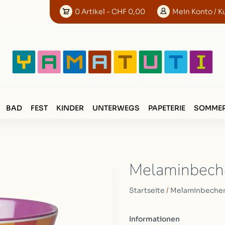
0
Artikel
- CHF 0,00
Mein
Konto
/ K
BAD
FEST
KINDER
UNTERWEGS
PAPETERIE
SOMMER
Melaminbeche
Startseite
/
Melaminbecher 
Informationen