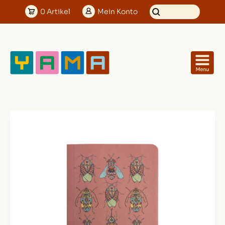
0
Artikel
Mein
Konto