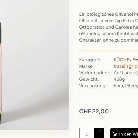
Ein biologisches Olivenöl 
Olivenöl ist vom Typ Extra
Ottobratica und Carolea he
6% biologischem Knoblauch
Charakter, ohne zu dominan
Kategorie
KÜCHE
/
Es
Marke
fratelli grid
Verfügbarkeit:
Auf Lager
(
Gewicht:
458g
Verpackung:
6cm, 23cm
CHF 22,00
+
In den W
-