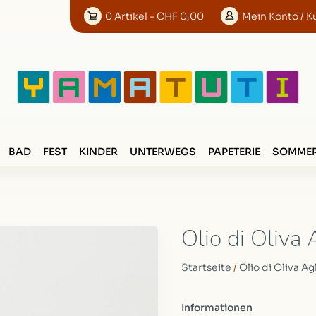
0
Artikel
- CHF 0,00
Mein
Konto
/ K
BAD
FEST
KINDER
UNTERWEGS
PAPETERIE
SOMMER
Olio di Oliva 
Startseite
/
Olio di Oliva Ag
Informationen