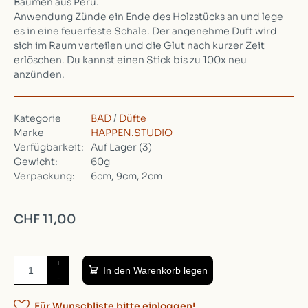
Bäumen aus Peru.
Anwendung Zünde ein Ende des Holzstücks an und lege
es in eine feuerfeste Schale. Der angenehme Duft wird
sich im Raum verteilen und die Glut nach kurzer Zeit
erlöschen. Du kannst einen Stick bis zu 100x neu
anzünden.
Kategorie
BAD
/
Düfte
Marke
HAPPEN.STUDIO
Verfügbarkeit:
Auf Lager
(3)
Gewicht:
60g
Verpackung:
6cm, 9cm, 2cm
CHF 11,00
+
In den Warenkorb legen
-
Für Wunschliste bitte einloggen!