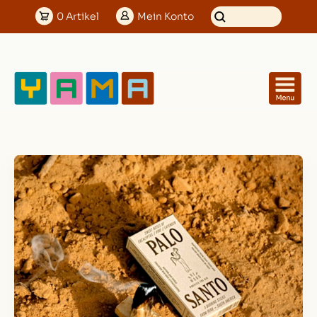
0
Artikel
Mein
Konto