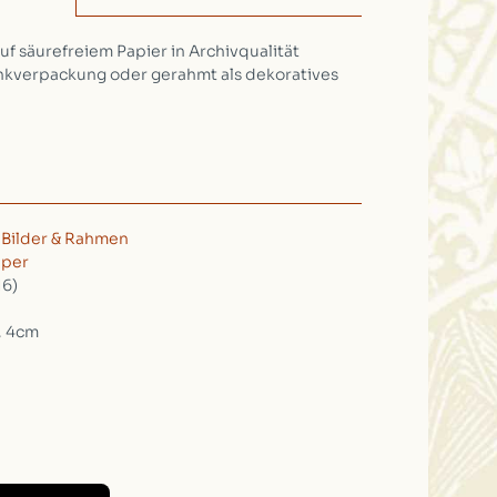
f säurefreiem Papier in Archivqualität
nkverpackung oder gerahmt als dekoratives
.
/
Bilder & Rahmen
aper
16)
, 4cm