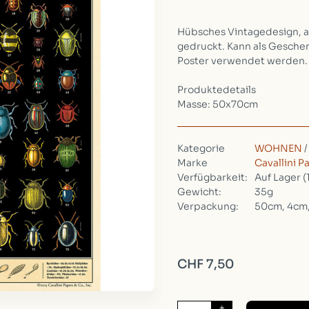
Hübsches Vintagedesign, au
gedruckt. Kann als Gesche
Poster verwendet werden
Produktedetails
Masse: 50x70cm
Kategorie
WOHNEN
Marke
Cavallini P
Verfügbarkeit:
Auf Lager
(
Gewicht:
35g
Verpackung:
50cm, 4cm
CHF 7,50
+