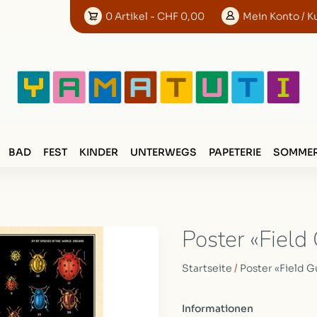
0
Artikel
- CHF 0,00
Mein
Konto
/ K
BAD
FEST
KINDER
UNTERWEGS
PAPETERIE
SOMMER
Poster «Field
Startseite
/
Poster «Field G
Informationen