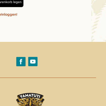
arenkorb legen
einloggen!