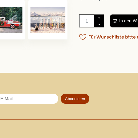
+
In den W
-
Für Wunschliste bitte 
Abonnieren