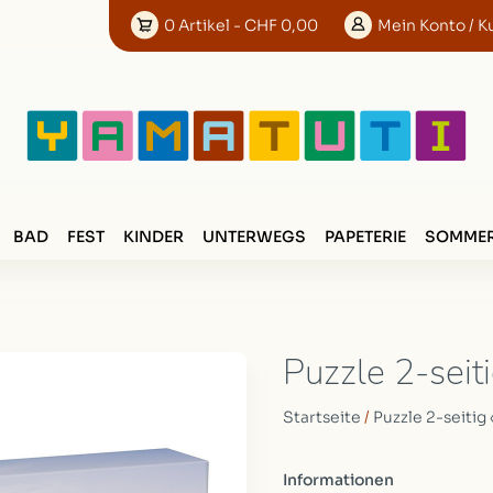
0
Artikel
- CHF 0,00
Mein
Konto
/ K
BAD
FEST
KINDER
UNTERWEGS
PAPETERIE
SOMMER
Puzzle 2-seit
Startseite
/
Puzzle 2-seitig
Informationen