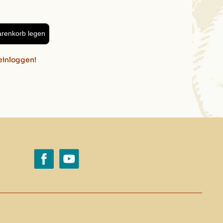
arenkorb legen
einloggen!