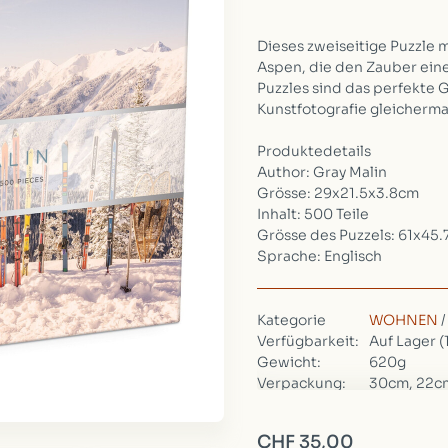
Dieses zweiseitige Puzzle mi
Aspen, die den Zauber ein
Puzzles sind das perfekte 
Kunstfotografie gleicherm
Produktedetails
Author: Gray Malin
Grösse: 29x21.5x3.8cm
Inhalt: 500 Teile
Grösse des Puzzels: 61x45
Sprache: Englisch
Kategorie
WOHNEN
Verfügbarkeit:
Auf Lager
(
Gewicht:
620g
Verpackung:
30cm, 22c
CHF 35,00