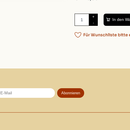
Kategorie
BAD
/
Seife
+
Verfügbarkeit:
Auf Lager
(
In den W
-
Gewicht:
100g
Verpackung:
7cm, 8cm,
Für Wunschliste bitte 
Abonnieren