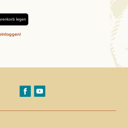
n & Pflege
2)
arenkorb legen
 2cm
einloggen!