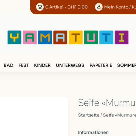
0
Artikel
- CHF 0,00
Mein
Konto
/ K
BAD
FEST
KINDER
UNTERWEGS
PAPETERIE
SOMMER
Seife «Murmu
Startseite
/
Seife «Murmur
Informationen