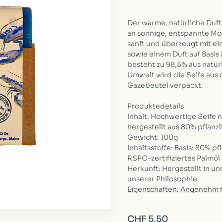
Der warme, natürliche Duft
an sonnige, entspannte Mom
sanft und überzeugt mit ei
sowie einem Duft auf Basis
besteht zu 98,5% aus natürl
Umwelt wird die Seife aus 
Gazebeutel verpackt.
Produktedetails
Inhalt: Hochwertige Seife n
hergestellt aus 80% pflanz
Gewicht: 100g
Inhaltsstoffe: Basis: 80% pf
RSPO-zertifiziertes Palmöl
Herkunft: Hergestellt in un
unserer Philosophie
Eigenschaften: Angenehm 
Hinweis: Wie eine klassisc
einige Minuten lang gründl
CHF 5,50