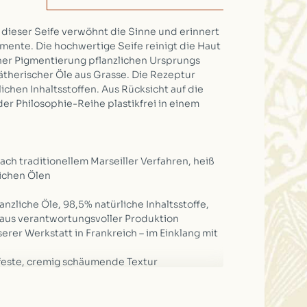
 dieser Seife verwöhnt die Sinne und erinnert
ente. Die hochwertige Seife reinigt die Haut
ner Pigmentierung pflanzlichen Ursprungs
 ätherischer Öle aus Grasse. Die Rezeptur
ichen Inhaltsstoffen. Aus Rücksicht auf die
der Philosophie-Reihe plastikfrei in einem
ach traditionellem Marseiller Verfahren, heiß
lichen Ölen
lanzliche Öle, 98,5% natürliche Inhaltsstoffe,
 aus verantwortungsvoller Produktion
serer Werkstatt in Frankreich – im Einklang mit
feste, cremig schäumende Textur
he Seife verwenden. Bei Kontakt mit den Augen
ich mit klarem Wasser spülen.