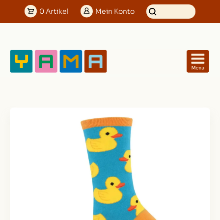
0
Artikel
Mein
Konto