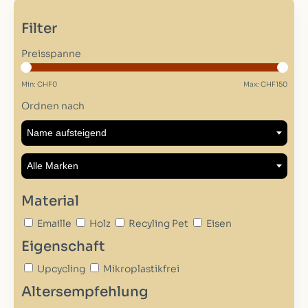
Filter
Preisspanne
Min: CHF
0
Max: CHF
150
Ordnen nach
Material
Emaille
Holz
Recyling Pet
Eisen
Eigenschaft
Upcycling
Mikroplastikfrei
Altersempfehlung