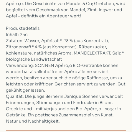
Apéro,o. Die Geschichte von Mandel & Co; Gretchen, wird
begleitet vom Geschmack von Mandel, Zimt, Ingwer und
Apfel - definitiv ein Abenteuer wert!
Produktedetails
Inhalt: 25cl
Zutaten: Wasser, Apfelsaft* 23 % (aus Konzentrat),
Zitronensaft* 4 % (aus Konzentrat), Rübenzucker,
Kohlensäure, natürliches Aroma, MANDELEXTRAKT, Salz *
biologische Landwirtschaft
Verwendung: SONNEN Apéro,o BIO-Getränke können
wunderbar als alkoholfreies Apéro alleine serviert
werden, besitzen aber auch die nötige Raffinesse, um zu
leichten oder kräftigen Gerichten serviert zu werden. Gut
gekühlt geniessen.
Qualität: Die junge Bernerin Janique Sonnen verwandelt
Erinnerungen, Stimmungen und Eindrücke in Bilder,
Objekte und – mit Verjus und den Bio-Apéro,o – sogar in
Getränke. Ein poetisches Zusammenspiel von Kunst,
Natur und Nachhaltigkeit.