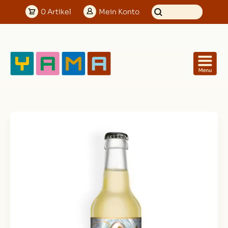
0
Artikel
Mein
Konto