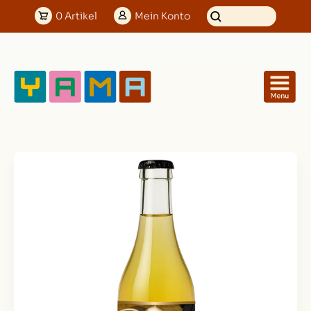
0
Artikel
Mein
Konto