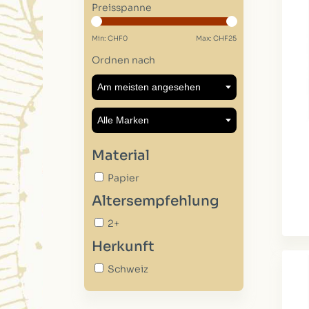
Preisspanne
Min: CHF
0
Max: CHF
25
Ordnen nach
Material
Papier
Altersempfehlung
2+
Herkunft
Schweiz