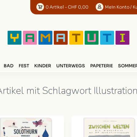
0
Artikel
- CHF 0,00
Mein
Konto
/ K
BAD
FEST
KINDER
UNTERWEGS
PAPETERIE
SOMMER
tikel mit Schlagwort Illustratio