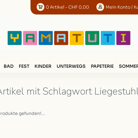
0
Artikel
- CHF 0,00
Mein
Konto
/ K
BAD
FEST
KINDER
UNTERWEGS
PAPETERIE
SOMMER
rtikel mit Schlagwort Liegestuhl 
Produkte gefunden!...