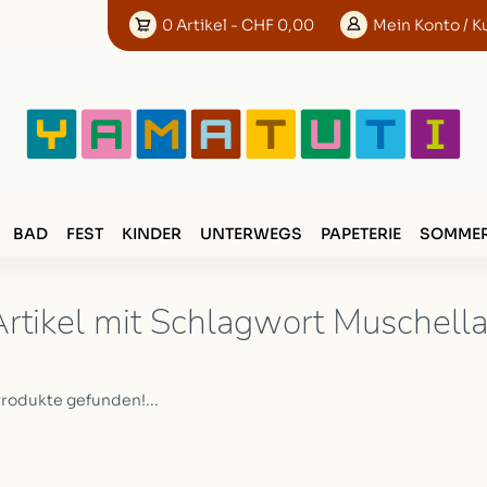
0
Artikel
- CHF 0,00
Mein
Konto
/ K
BAD
FEST
KINDER
UNTERWEGS
PAPETERIE
SOMMER
rtikel mit Schlagwort Muschella
Produkte gefunden!...