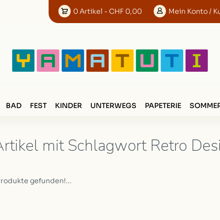
0
Artikel
- CHF 0,00
Mein
Konto
/ K
BAD
FEST
KINDER
UNTERWEGS
PAPETERIE
SOMMER
rtikel mit Schlagwort Retro Des
Produkte gefunden!...