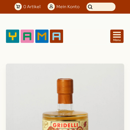
0
Artikel
Mein
Konto