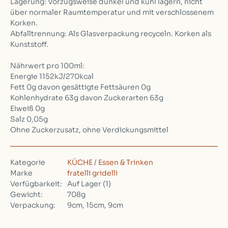
Lagerung: Vorzugsweise dunkel und kühl lagern, nicht
über normaler Raumtemperatur und mit verschlossenem
Korken.
Abfalltrennung: Als Glasverpackung recyceln. Korken als
Kunststoff.
Nährwert pro 100ml:
Energie 1152kJ/270kcal
Fett 0g davon gesättigte Fettsäuren 0g
Kohlenhydrate 63g davon Zuckerarten 63g
Eiweiß 0g
Salz 0,05g
Ohne Zuckerzusatz, ohne Verdickungsmittel
Kategorie
KÜCHE
/
Essen & Trinken
Marke
fratelli gridelli
Verfügbarkeit:
Auf Lager
(1)
Gewicht:
708g
Verpackung:
9cm, 15cm, 9cm