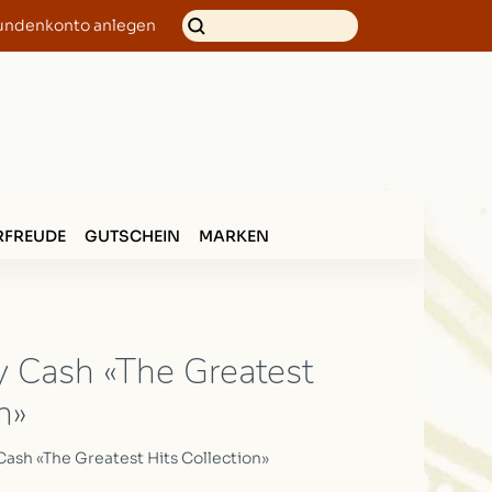
undenkonto anlegen
FREUDE
GUTSCHEIN
MARKEN
 Cash «The Greatest
n»
ash «The Greatest Hits Collection»