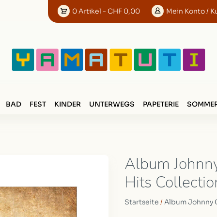
0
Artikel
- CHF 0,00
Mein
Konto
/ K
BAD
FEST
KINDER
UNTERWEGS
PAPETERIE
SOMMER
Album Johnny
Hits Collectio
Startseite
/
Album Johnny C