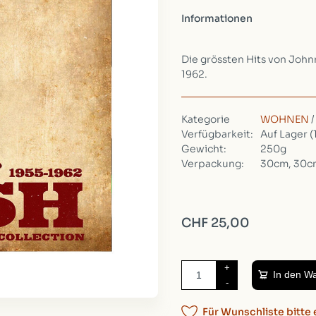
Informationen
Die grössten Hits von Joh
1962.
Kategorie
WOHNEN
Verfügbarkeit:
Auf Lager
(
Gewicht:
250g
Verpackung:
30cm, 30c
CHF 25,00
+
In den W
-
Für Wunschliste bitte 