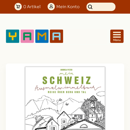
0
Artikel
Mein
Konto