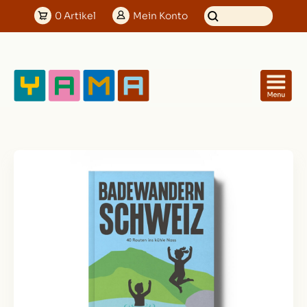
0
Artikel
Mein
Konto