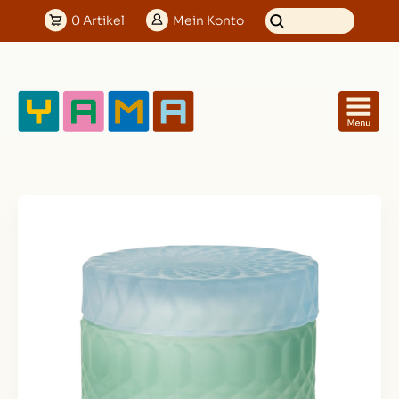
0
Artikel
Mein
Konto