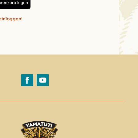
arenkorb legen
einloggen!