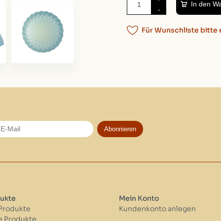
In den W
-
Für Wunschliste bitte 
Abonnieren
ukte
Mein Konto
 Produkte
Kundenkonto anlegen
 Produkte