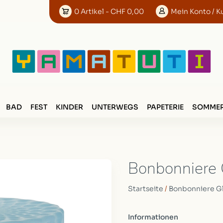
0
Artikel
- CHF 0,00
Mein
Konto
/ K
BAD
FEST
KINDER
UNTERWEGS
PAPETERIE
SOMMER
Bonbonniere 
Startseite
/
Bonbonniere G
Informationen