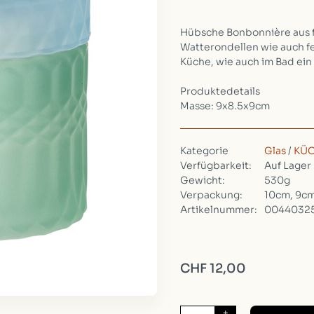
Hübsche Bonbonnière aus f
Watterondellen wie auch fei
Küche, wie auch im Bad ein
Produktedetails
Masse: 9x8.5x9cm
Kategorie
Glas
/
KÜ
Verfügbarkeit:
Auf Lager
Gewicht:
530g
Verpackung:
10cm, 9cm
Artikelnummer:
0044032
CHF 12,00
+