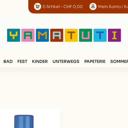
0
Artikel
- CHF 0,00
Mein
Konto
/ K
BAD
FEST
KINDER
UNTERWEGS
PAPETERIE
SOMMER