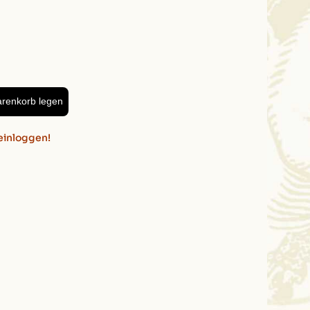
arenkorb legen
einloggen!