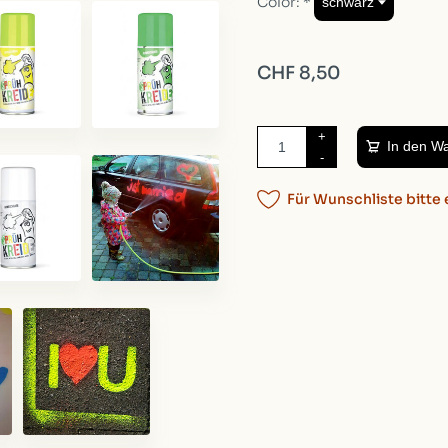
Color:
*
CHF 8,50
+
In den W
-
Für Wunschliste bitte 