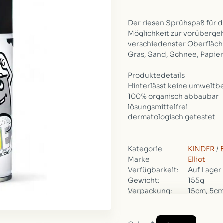
Der riesen Sprühspaß für d
Möglichkeit zur vorüberg
verschiedenster Oberfläche
Gras, Sand, Schnee, Papier
Produktedetails
Hinterlässt keine umwelt
100% organisch abbaubar
lösungsmittelfrei
dermatologisch getestet
Kategorie
KINDER
/
Marke
Elliot
Verfügbarkeit:
Auf Lager
Gewicht:
155g
Verpackung:
15cm, 5cm
Volumen:
150ml
Artikelnummer:
40416420