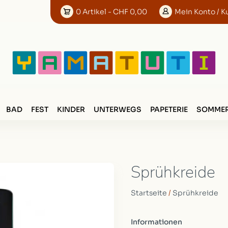
0
Artikel
- CHF 0,00
Mein
Konto
/ K
BAD
FEST
KINDER
UNTERWEGS
PAPETERIE
SOMMER
Sprühkreide
Startseite
/
Sprühkreide
Informationen