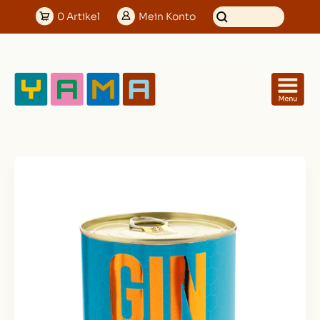
0
Artikel
Mein
Konto